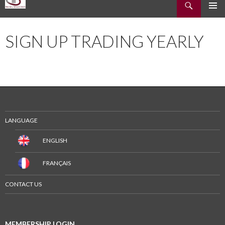
MENU
ALLER
PRINCI
AU
SIGN UP TRADING YEARLY
CONTENU
LANGUAGE
ENGLISH
FRANÇAIS
CONTACT US
MEMBERSHIP LOGIN